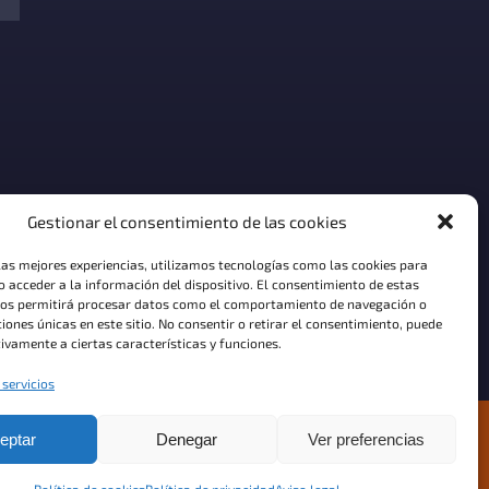
Gestionar el consentimiento de las cookies
las mejores experiencias, utilizamos tecnologías como las cookies para
 acceder a la información del dispositivo. El consentimiento de estas
nos permitirá procesar datos como el comportamiento de navegación o
ciones únicas en este sitio. No consentir o retirar el consentimiento, puede
n
: No se cederán a terceros.
Derechos
: Acceso, rectificación o
al y detallada sobre Protección de Datos en nuestro Aviso
ivamente a ciertas características y funciones.
 servicios
eptar
Denegar
Ver preferencias