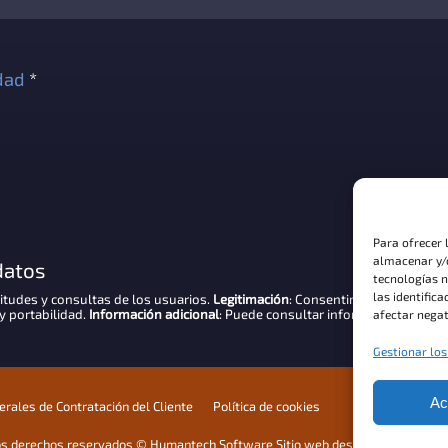
idad
*
Para ofrecer 
almacenar y/o
datos
tecnologías 
las identifica
citudes y consultas de los usuarios.
Legitimación
: Consentimiento.
Direcció
y portabilidad.
Información adicional
: Puede consultar información adicion
afectar negat
Gestionar los
Ac
rales de Contratación del Cliente
Política de cookies
os derechos reservados © Humantech Software Sitio web desarrollado por